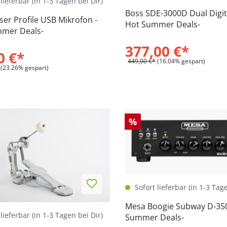
lieferbar (in 1-3 Tagen bei Dir)
Boss SDE-3000D Dual Digita
er Profile USB Mikrofon -
Hot Summer Deals-
mer Deals-
377,00 €*
0 €*
449,00 €*
(16.04% gespart)
(23.26% gespart)
%
Sofort lieferbar (in 1-3 Tag
Mesa Boogie Subway D-35
lieferbar (in 1-3 Tagen bei Dir)
Summer Deals-