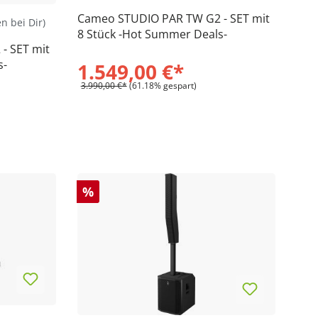
Cameo STUDIO PAR TW G2 - SET mit
en bei Dir)
8 Stück -Hot Summer Deals-
- SET mit
s-
1.549,00 €*
3.990,00 €*
(61.18% gespart)
%