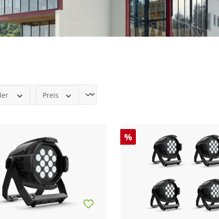
ler
Preis
%