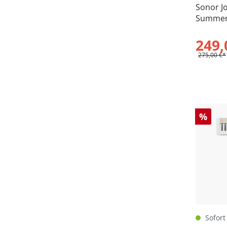
Sonor Jo
Summer
249,
275,00 €*
%
Sofort 