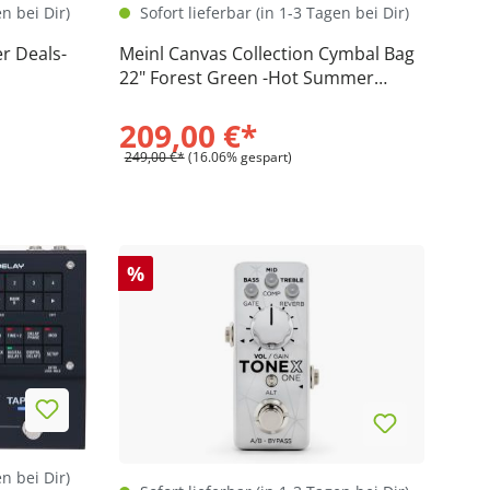
en bei Dir)
Sofort lieferbar (in 1-3 Tagen bei Dir)
r Deals-
Meinl Canvas Collection Cymbal Bag
22" Forest Green -Hot Summer
Deals-
209,00 €*
249,00 €*
(16.06% gespart)
%
en bei Dir)