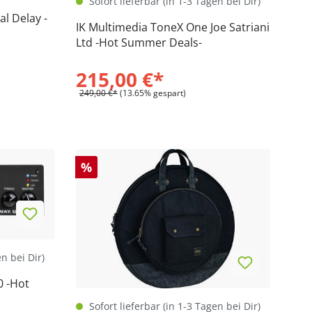
Sofort lieferbar (in 1-3 Tagen bei Dir)
l Delay -
IK Multimedia ToneX One Joe Satriani
Ltd -Hot Summer Deals-
215,00 €*
249,00 €*
(13.65% gespart)
%
en bei Dir)
0 -Hot
Sofort lieferbar (in 1-3 Tagen bei Dir)