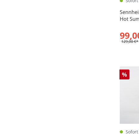
Sofort 
Sennheis
Hot Sum
99,0
129,00 €*
%
Sofort 