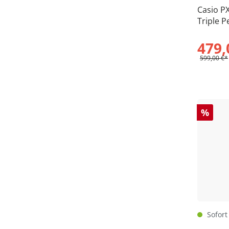
Casio PX
Triple 
Deals-
479,
599,00 €*
%
Sofort 