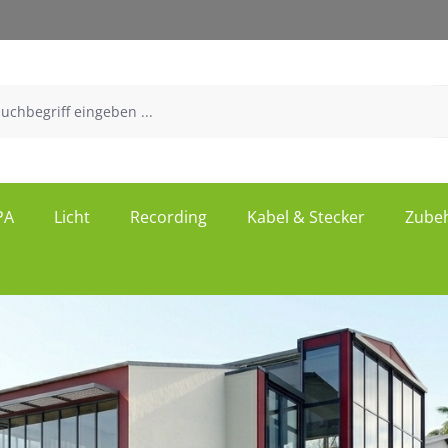
30-Tägiges Widerrufsrecht
PA
Licht
Recording
Kabel & Stecker
Zube