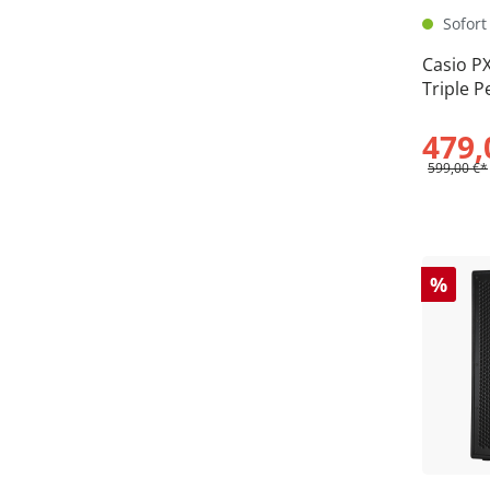
Sofort 
Casio PX-S1100
Triple 
Deals-
479,
599,00 €*
%