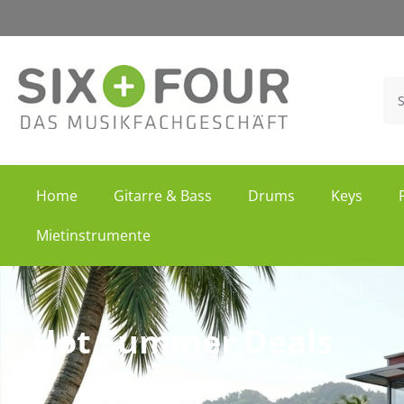
springen
Zur Hauptnavigation springen
Home
Gitarre & Bass
Drums
Keys
Mietinstrumente
Hot Summer Deals