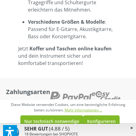
Tragegriffe und Schultergurte
erleichtern das Mitnehmen.
Verschiedene Größen & Modelle
:
Passend für E-Gitarre, Akustikgitarre,
Bass oder Konzertgitarre.
Jetzt
Koffer und Taschen online kaufen
und dein Instrument sicher und
komfortabel transportieren!
Zahlungsarten
Fair und sicher
Diese Website verwendet Cookies, um eine bestmögliche Erfahrung
bieten zu können.
Mehr Informationen ...
Versand
Nur technisch notwendige
Konfigurieren
×
(4.88 / 5)
SEHR GUT
ab 49€ versandkostenfrei in DE
Alle Cookies akzeptieren
18
Bewertungen bei SHOPVOTE