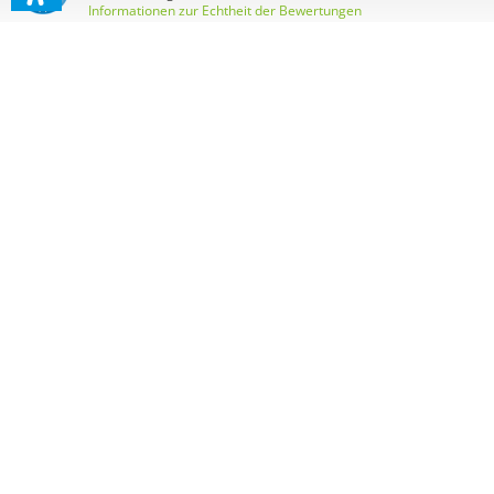
Informationen zur Echtheit der Bewertungen
Wir sind hier, um dir zu helfen! Wenn du Fragen oder
Anliegen hast, zögere nicht, uns zu kontaktieren.
Shop-Service
Informationen
* Alle Preise inkl. gesetzl. Mehrwertsteuer zzgl.
Versandkosten
und ggf. Nachnahmegebühren, wenn
nicht anders angegeben.