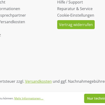
cht
Hilfe / Support
formationen
Reparatur & Service
nsprechpartner
Cookie-Einstellungen
 Versandkosten
Vertrag widerrufen
z
ertsteuer zzgl.
Versandkosten
und ggf. Nachnahmegebühren
Nur techni
 zu können.
Mehr Informationen ...