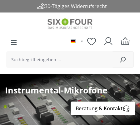
30-Tägiges Widerrufsrecht
alt springen
Instrumental-Mikrofone
Beratung & Kontakt