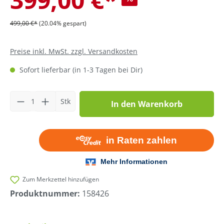
499,00 €*
(20.04% gespart)
Preise inkl. MwSt. zzgl. Versandkosten
Sofort lieferbar (in 1-3 Tagen bei Dir)
Produkt Anzahl: Gib den gewünschten Wer
Stk
In den Warenkorb
Zum Merkzettel hinzufügen
Produktnummer:
158426