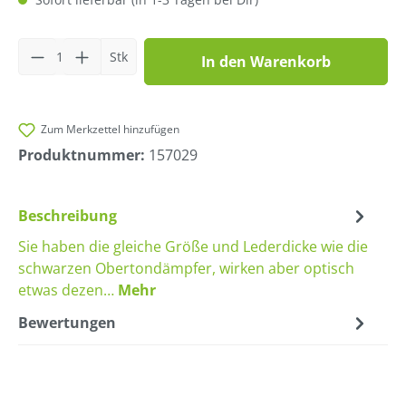
Produkt Anzahl: Gib den gewünschten Wer
Stk
In den Warenkorb
Zum Merkzettel hinzufügen
Produktnummer:
157029
Beschreibung
Sie haben die gleiche Größe und Lederdicke wie die
schwarzen Obertondämpfer, wirken aber optisch
etwas dezen…
Mehr
Bewertungen