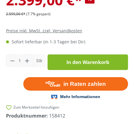
2.599,00 €*
(7.7% gespart)
Preise inkl. MwSt. zzgl. Versandkosten
Sofort lieferbar (in 1-3 Tagen bei Dir)
Produkt Anzahl: Gib den gewünschten Wer
Stk
In den Warenkorb
Zum Merkzettel hinzufügen
Produktnummer:
158412