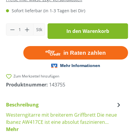
Sofort lieferbar (in 1-3 Tagen bei Dir)
Produkt Anzahl: Gib den gewünschten Wer
Stk
In den Warenkorb
Zum Merkzettel hinzufügen
Produktnummer:
143755
Beschreibung
Westerngitarre mit breiterem Griffbrett Die neue
Ibanez AW417CE ist eine absolut faszinieren…
Mehr