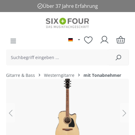
Über 37 Jahre Erfahrung
alt springen
Gitarre & Bass
Westerngitarre
mit Tonabnehmer
Bildergalerie überspringen